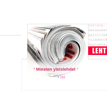
‘ Miesten yleislehdet ’
Veli
»