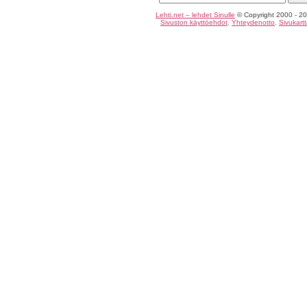
Lehti.net – lehdet Sinulle
© Copyright 2000 - 20
Sivuston käyttöehdot
.
Yhteydenotto
.
Sivukart