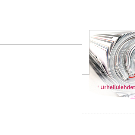
‘ Urheilulehdet
Ur
»