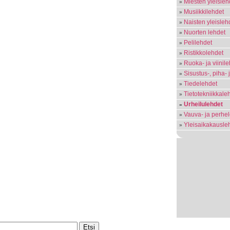
Miesten yleisleh
Musiikkilehdet
Naisten yleisleh
Nuorten lehdet
Pelilehdet
Ristikkolehdet
Ruoka- ja viinil
Sisustus-, piha-
Tiedelehdet
Tietotekniikkale
Urheilulehdet
Vauva- ja perhe
Yleisaikakausle