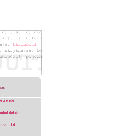
tain
ilulehdet
untoilulehdet
voslehdet