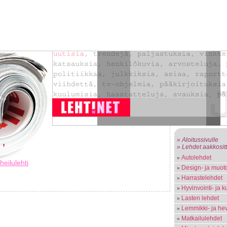
» Aloitussivulle
 ’
» Lehdet aakkosit
Autolehdet
heilulehti
Design- ja muoto
Harrastelehdet
Hyvinvointi- ja k
Lasten lehdet
Lemmikki- ja he
Matkailulehdet