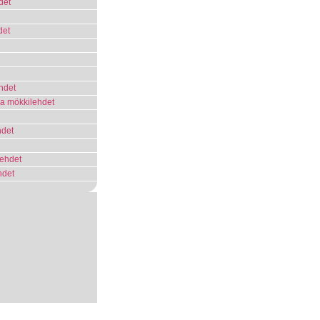
det
det
ehdet
 ja mökkilehdet
hdet
lehdet
hdet