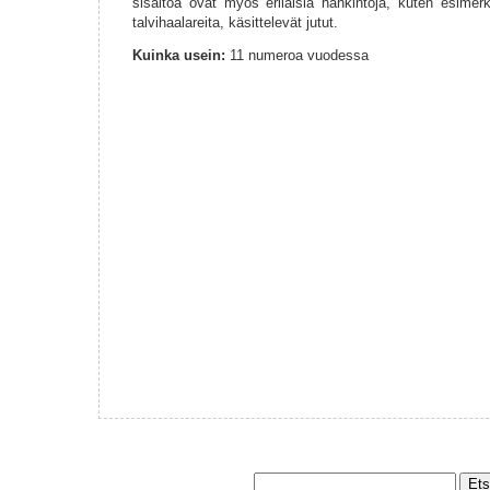
sisältöä ovat myös erilaisia hankintoja, kuten esimerki
talvihaalareita, käsittelevät jutut.
Kuinka usein:
11 numeroa vuodessa