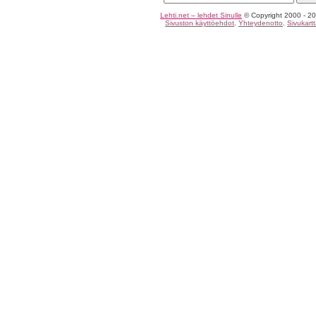
Lehti.net – lehdet Sinulle
© Copyright 2000 - 20
Sivuston käyttöehdot
.
Yhteydenotto
.
Sivukart