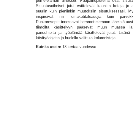
perhe-elämän ainekset. Pääpainopisteinä ovat sisus
Sisustusaiheiset jutut esittelevät kauniita koteja ja 
suuriin kuin pieniinkin muutoksiin sisutuksessasi. M
inspiroivat niin omakotitaloasujia kuin parvekk
Ruokareseptit innostavat hemmottelemaan läheisiä uusil
tiimoilta käsittelyyn pääsevät muun muassa la
parisuhteita ja työelämää käsittelevät jutut. Lisänä 
käsityöohjeita ja huolella valittuja kolumnisteja.
Kuinka usein:
18 kertaa vuodessa.