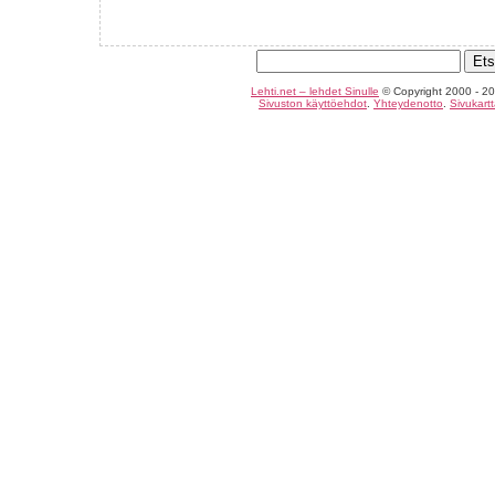
Lehti.net – lehdet Sinulle
© Copyright 2000 - 20
Sivuston käyttöehdot
.
Yhteydenotto
.
Sivukart