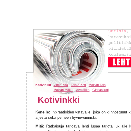
Kotivinkki
Viher Piha
Talo & Koti
Meidän Talo
Meidän Mökki
Avotakka
Glorian koti
Kotivinkki
Kenelle:
Inpiraatioiden ystävälle, joka on kiinnostunut k
arjesta sekä perheen hyvinvoinnista.
Mitä:
Ratkaisuja tarjoava lehti lupaa tarjota lukijalle 