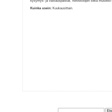
kysymys- ja vastauspalstat, horoskoopin sekä musiikki- j
Kuinka usein:
Kuukausittain.