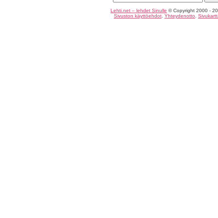
Lehti.net – lehdet Sinulle
© Copyright 2000 - 20
Sivuston käyttöehdot
.
Yhteydenotto
.
Sivukart