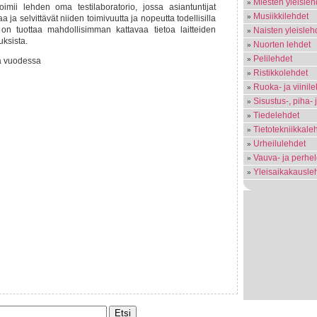
Miesten yleisleh
imii lehden oma testilaboratorio, jossa asiantuntijat
Musiikkilehdet
aa ja selvittävät niiden toimivuutta ja nopeutta todellisilla
 on tuottaa mahdollisimman kattavaa tietoa laitteiden
Naisten yleisleh
uksista.
Nuorten lehdet
Pelilehdet
 vuodessa
Ristikkolehdet
Ruoka- ja viinil
Sisustus-, piha-
Tiedelehdet
Tietotekniikkale
Urheilulehdet
Vauva- ja perhe
Yleisaikakausle