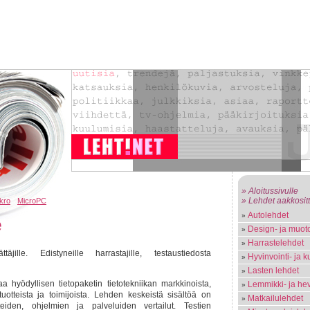
» Aloitussivulle
» Lehdet aakkosit
kro
MicroPC
Autolehdet
e
Design- ja muoto
Harrastelehdet
jille. Edistyneille harrastajille, testaustiedosta
Hyvinvointi- ja k
Lasten lehdet
hyödyllisen tietopaketin tietotekniikan markkinoista,
Lemmikki- ja he
 tuotteista ja toimijoista. Lehden keskeistä sisältöä on
Matkailulehdet
tteiden, ohjelmien ja palveluiden vertailut. Testien