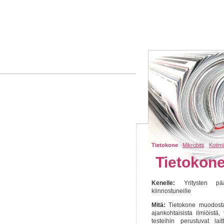
Tietokone
Mikrobitti
Kotimi
Tietokon
Kenelle:
Yritysten päättä
kiinnostuneille
Mitä:
Tietokone muodostaa 
ajankohtaisista ilmiöistä,
testeihin perustuvat lai