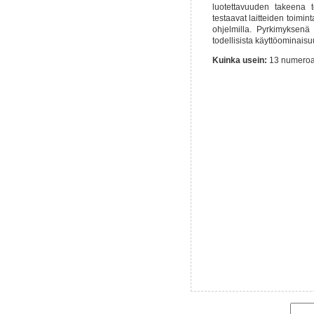
luotettavuuden takeena to
testaavat laitteiden toimint
ohjelmilla. Pyrkimyksenä
todellisista käyttöominaisu
Kuinka usein:
13 numeroa