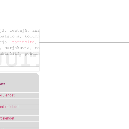
tain
ilulehdet
untoilulehdet
voslehdet