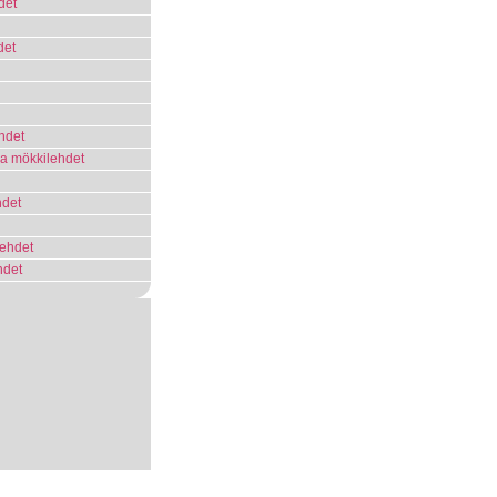
det
det
ehdet
 ja mökkilehdet
hdet
lehdet
hdet