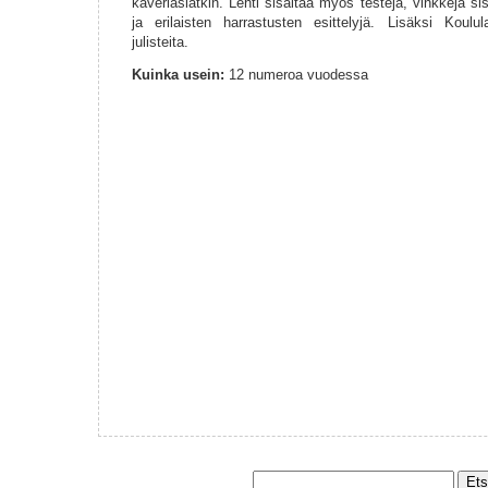
kaveriasiatkin. Lehti sisältää myös testejä, vinkkejä s
ja erilaisten harrastusten esittelyjä. Lisäksi Koul
julisteita.
Kuinka usein:
12 numeroa vuodessa