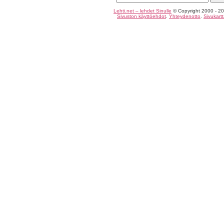
Lehti.net – lehdet Sinulle
© Copyright 2000 - 20
Sivuston käyttöehdot
.
Yhteydenotto
.
Sivukart