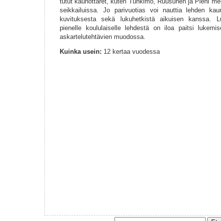
tutut kaunottaret, kuten Tuhkimo, Ruusunen ja Pieni mer
seikkailuissa. Jo parivuotias voi nauttia lehden kaun
kuvituksesta sekä lukuhetkistä aikuisen kanssa. L
pienelle koululaiselle lehdestä on iloa paitsi lukem
askartelutehtävien muodossa.
Kuinka usein:
12 kertaa vuodessa