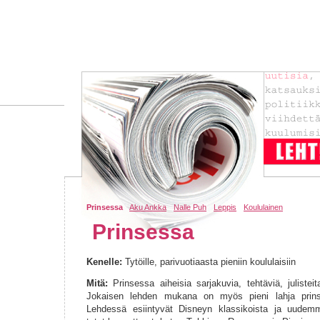
Prinsessa
Aku Ankka
Nalle Puh
Leppis
Koululainen
Prinsessa
Kenelle:
Tytöille, parivuotiaasta pieniin koululaisiin
Mitä:
Prinsessa aiheisia sarjakuvia, tehtäviä, julisteit
Jokaisen lehden mukana on myös pieni lahja prinse
Lehdessä esiintyvät Disneyn klassikoista ja uudemm