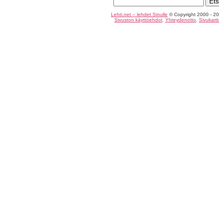
Lehti.net – lehdet Sinulle
© Copyright 2000 - 20
Sivuston käyttöehdot
.
Yhteydenotto
.
Sivukart