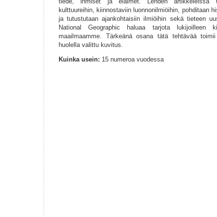
tiede, ihmiset ja eläimet. Lehden artikkeleissa tu
kulttuureihin, kiinnostaviin luonnonilmiöihin, pohditaan his
ja tutustutaan ajankohtaisiin ilmiöihin sekä tieteen uu
National Geographic haluaa tarjota lukijoilleen k
maailmaamme. Tärkeänä osana tätä tehtävää toimii
huolella valittu kuvitus.
Kuinka usein:
15 numeroa vuodessa