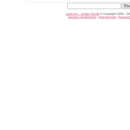
Lehti.net – lehdet Sinulle
© Copyright 2000 - 20
Sivuston käyttöehdot
.
Yhteydenotto
.
Sivukart