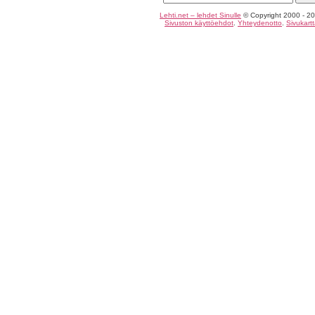
Lehti.net – lehdet Sinulle
© Copyright 2000 - 20
Sivuston käyttöehdot
.
Yhteydenotto
.
Sivukart