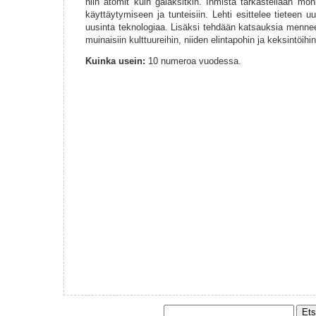
niin atomit kuin galaksitkin. Ihmistä tarkastellaan mon
käyttäytymiseen ja tunteisiin. Lehti esittelee tieteen u
uusinta teknologiaa. Lisäksi tehdään katsauksia men
muinaisiin kulttuureihin, niiden elintapohin ja keksintöihin
Kuinka usein:
10 numeroa vuodessa.